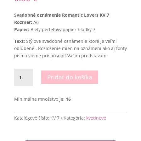
Svadobné oznámenie Romantic Lovers KV 7
Rozmer:
A6
Papier:
Biely perleťový papier hladký 7
Text:
Štýlove svadobné oznámenie ktoré je veľmi
obľúbené . Rozloženie mien na oznámení ako aj fonty
písma vieme prispôsobiť Vašim predstavám.
množstvo
Pridať do košíka
Svadobné
oznámenie
Romatic
Minimálne množstvo je:
16
Lovers
Katalógové číslo:
KV 7
Kategória:
kvetinové