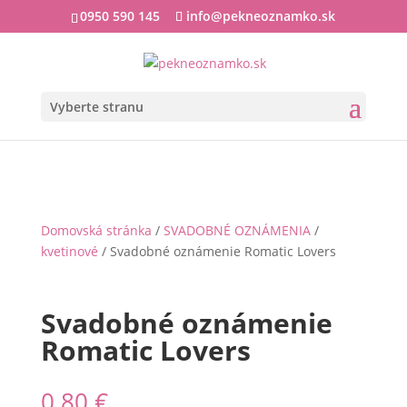
0950 590 145
info@pekneoznamko.sk
Vyberte stranu
Domovská stránka
/
SVADOBNÉ OZNÁMENIA
/
kvetinové
/ Svadobné oznámenie Romatic Lovers
Svadobné oznámenie
Romatic Lovers
0.80
€