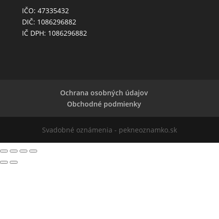
IČO: 47335432
DIČ: 1086296882
IČ DPH: 1086296882
Ochrana osobných údajov
Obchodné podmienky
Svadobné oznámenia - pekneoznamko.sk