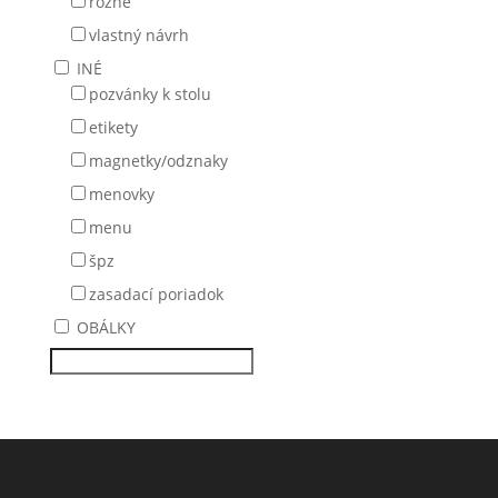
rôzne
vlastný návrh
INÉ
pozvánky k stolu
etikety
magnetky/odznaky
menovky
menu
špz
zasadací poriadok
OBÁLKY