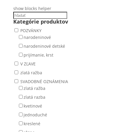
show blocks helper
Kategórie produktov
POZVÁNKY
narodeninové
narodeninové detské
prijímanie, krst
V ZĽAVE
zlatá ražba
SVADOBNÉ OZNÁMENIA
zlatá ražba
zlatá razba
kvetinové
jednoduché
kreslené