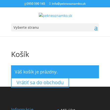
0950 590 145
info@pekneoznamko.sk
Vyberte stranu
Košík
Váš košík je prázdny.
Vrátiť sa do obchodu
Informácie