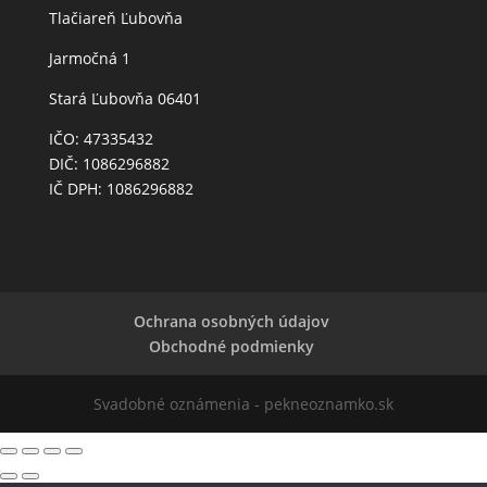
Tlačiareň Ľubovňa
Jarmočná 1
Stará Ľubovňa 06401
IČO: 47335432
DIČ: 1086296882
IČ DPH: 1086296882
Ochrana osobných údajov
Obchodné podmienky
Svadobné oznámenia - pekneoznamko.sk