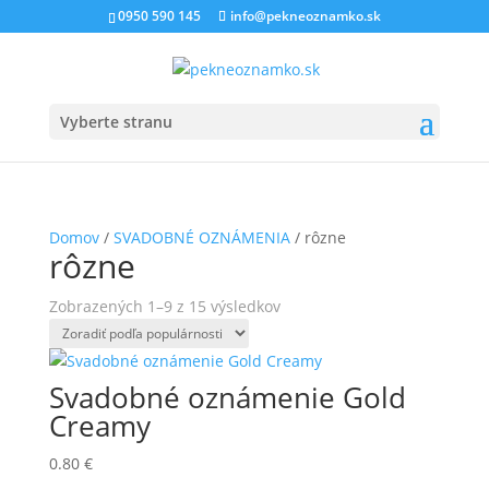
0950 590 145
info@pekneoznamko.sk
Vyberte stranu
Domov
/
SVADOBNÉ OZNÁMENIA
/ rôzne
rôzne
Zoradené
Zobrazených 1–9 z 15 výsledkov
podľa
popularity
Svadobné oznámenie Gold
Creamy
0.80
€