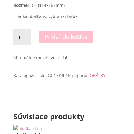
Rozmer:
C6 (114x162mm)
Hladká obálka vo vybranej farbe
množstvo
Pridať do košíka
obálka
tmavo
červená
Minimálne množstvo je:
16
Katalógové číslo:
GCC6DR
Kategória:
OBÁLKY
Súvisiace produkty